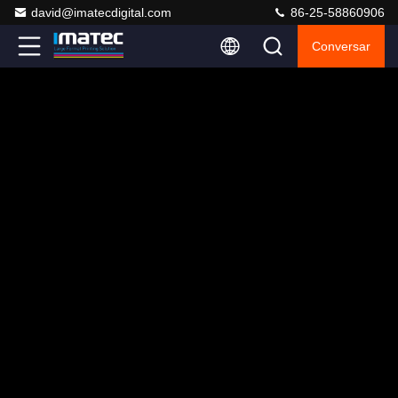
david@imatecdigital.com
86-25-58860906
Conversar