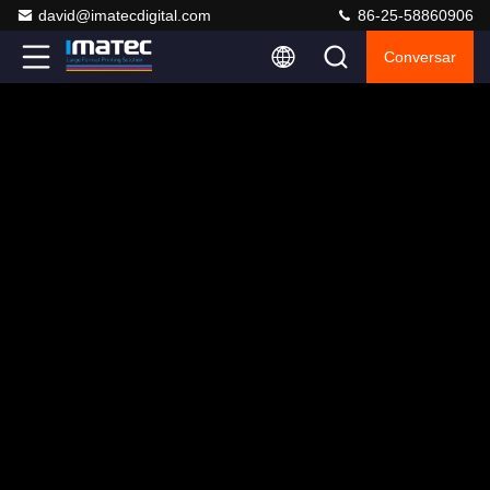
david@imatecdigital.com
86-25-58860906
Conversar