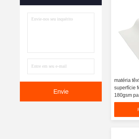
Tinta De Impressora Da
Sublimação
(8)
Tintas Largas Do Formato
(31)
matéria têx
superfície 
Envie
180gsm par
leve LED