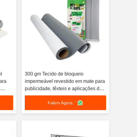
l
300 gm Tecido de bloqueio
ara
impermeável revestido em mate para
a
publicidade, têxteis e aplicações de
o
fundo
Falem Agora. '