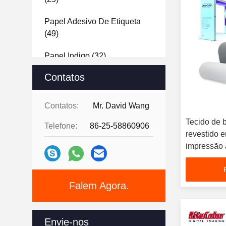
Papel Adesivo De Etiqueta
(49)
Papel Indigo
(32)
Contatos
Papel Revestido Da Foto Do
Molde
(31)
Contatos:
Mr. David Wang
Papel Revestido Matte
(42)
Tecido de 
Telefone:
86-25-58860906
revestido 
Meios Do Látex
(30)
impressão a
Meios Do Solvente De Eco
aplicações 
(61)
Falem Agora.
Fontes Dos Meios Do Inkjet
(34)
Envie-nos
Tintas Do Solvente Do Eco
(5)