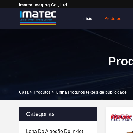
Imatec Imaging Co., Ltd.
Início
Produtos
Prod
Casa
>
Produtos
>
China Produtos têxteis de publicidade
Categorias
Lona Do Algodão Do Inkjet