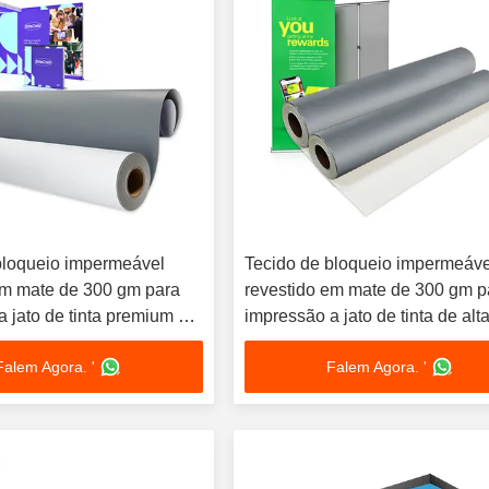
bloqueio impermeável
Tecido de bloqueio impermeáve
em mate de 300 gm para
revestido em mate de 300 gm p
 jato de tinta premium e
impressão a jato de tinta de alt
de exibição profissional
qualidade e ecrãs de exposiçã
Falem Agora. '
Falem Agora. '