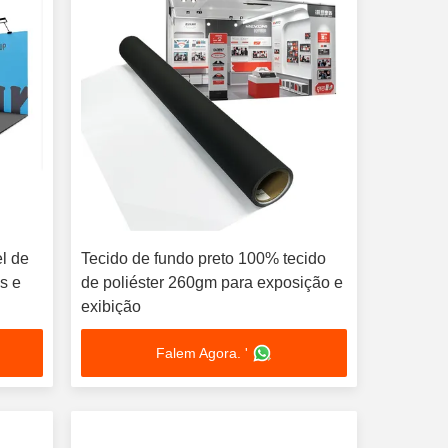
el de
Tecido de fundo preto 100% tecido
s e
de poliéster 260gm para exposição e
exibição
Falem Agora. '