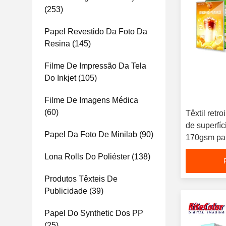
(253)
Papel Revestido Da Foto Da
Resina
(145)
Filme De Impressão Da Tela
Do Inkjet
(105)
Filme De Imagens Médica
(60)
Têxtil retr
de superfíc
Papel Da Foto De Minilab
(90)
170gsm par
impressão 
Lona Rolls Do Poliéster
(138)
Produtos Têxteis De
Publicidade
(39)
Papel Do Synthetic Dos PP
(25)