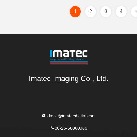
1
2
3
4
Imatec Imaging Co., Ltd.
david@imatecdigital.com
86-25-58860906