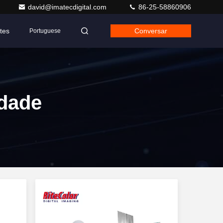
david@imatecdigital.com
86-25-58860906
tes
Conversar
Portuguese
idade